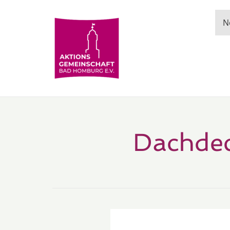
N
Dachdec