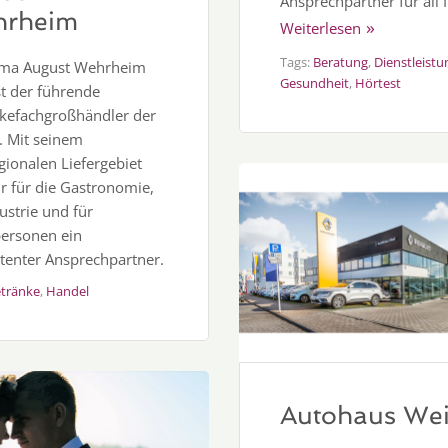
Ansprechpartner für all 
rheim
Weiterlesen
Tags:
Beratung
,
Dienstleistu
rma August Wehrheim
Gesundheit
,
Hörtest
t der führende
kefachgroßhändler der
. Mit seinem
gionalen Liefergebiet
ir für die Gastronomie,
ustrie und für
personen ein
enter Ansprechpartner.
tränke
,
Handel
Autohaus Wei