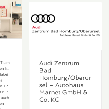
Audi Zentrum
e Team
n ist
Bad
dabei
Homburg/Oberur
es
sel – Autohaus
n. Bei
Marnet GmbH &
t nur
n auch
Co. KG
en