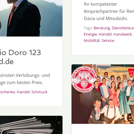
Ihr kompetenter
Ansprechpartner für Ren
Dacia und Mitsubishi.
Tags:
Beratung
,
Dienstleistu
Energie
,
Handel
,
Handwerk
,
Mobilität
,
Service
io Doro 123
d.de
hönsten Verlobungs- und
nge zum besten Preis.
schenke
,
Handel
,
Schmuck