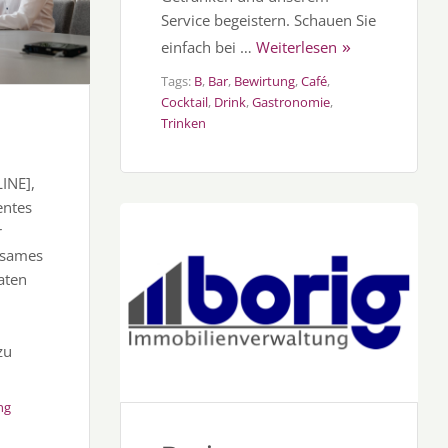
Service begeistern. Schauen Sie
einfach bei …
Weiterlesen
Tags:
B
,
Bar
,
Bewirtung
,
Café
,
Cocktail
,
Drink
,
Gastronomie
,
Trinken
INE],
entes
r
nsames
daten
zu
ng