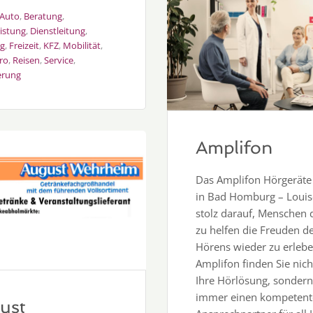
Auto
,
Beratung
,
eistung
,
Dienstleitung
,
g
,
Freizeit
,
KFZ
,
Mobilität
,
ro
,
Reisen
,
Service
,
erung
Amplifon
Das Amplifon Hörgerät
in Bad Homburg – Louise
stolz darauf, Menschen 
zu helfen die Freuden d
Hörens wieder zu erlebe
Amplifon finden Sie nich
Ihre Hörlösung, sonder
immer einen kompetent
ust