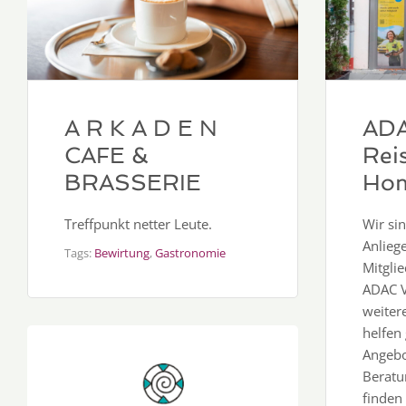
A R K A D E N
AD
CAFE &
Rei
BRASSERIE
Ho
Treffpunkt netter Leute.
Wir si
Anlieg
Tags:
Bewirtung
,
Gastronomie
Mitglie
ADAC V
weiter
helfen 
Angebo
Beratu
finden 