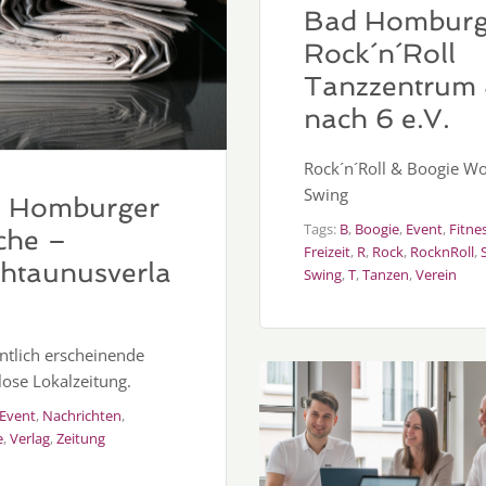
Bad Homburg
Rock´n´Roll
Tanzzentrum 
nach 6 e.V.
Rock´n´Roll & Boogie W
Swing
 Homburger
Tags:
B
,
Boogie
,
Event
,
Fitne
he –
Freizeit
,
R
,
Rock
,
RocknRoll
,
htaunusverla
Swing
,
T
,
Tanzen
,
Verein
tlich erscheinende
lose Lokalzeitung.
Event
,
Nachrichten
,
e
,
Verlag
,
Zeitung