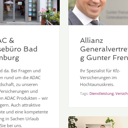
AC &
Allianz
sebüro Bad
Generalvertre
mburg
g Gunter Fren
nd da. Bei Fragen und
Ihr Spezialist für Kfz-
en rund um die ADAC
Versicherungen im
dschaft, zu unseren
Hochtaunuskreis.
ersicherungen und
Tags:
Dienstleistung
,
Versic
en ADAC Produkten – wir
gern. Auch attraktive
te und eine kompetente
ng in Sachen Urlaub
Sie bei uns.