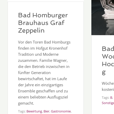
Bad Homburger
Brauhaus Graf
Zeppelin
Vor den Toren Bad Homburgs
Bad
finden im Hofgut Kronenhof
Tradition und Moderne
Woc
zusammen. Familie Wagner,
Hoc
die den Betrieb inzwischen in
g
fünfter Generation
bewirtschaftet, hat im Laufe
Wöchen
der Jahre ein einzigartiges
kosten
Ensemble geschaffen und zu
einem beliebten Ausflugsziel
Tags:
B
,
gemacht.
Sonstig
Tags:
Bewirtung
,
Bier
,
Gastronomie
,