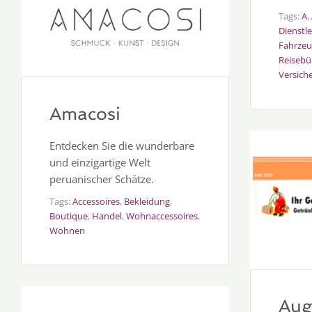
Tags:
A
,
Dienstl
Fahrzeu
Reisebü
Versich
Amacosi
Entdecken Sie die wunderbare
und einzigartige Welt
peruanischer Schätze.
Tags:
Accessoires
,
Bekleidung
,
Boutique
,
Handel
,
Wohnaccessoires
,
Wohnen
Aug