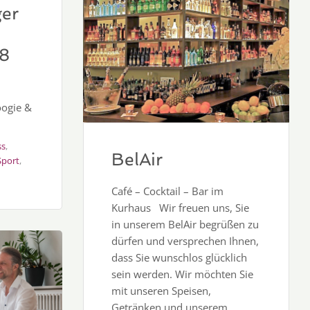
er
8
oogie &
ss
,
BelAir
Sport
,
Café – Cocktail – Bar im
Kurhaus Wir freuen uns, Sie
in unserem BelAir begrüßen zu
dürfen und versprechen Ihnen,
dass Sie wunschlos glücklich
sein werden. Wir möchten Sie
mit unseren Speisen,
Getränken und unserem