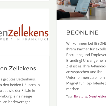
BEONLINE
Willkommen bei [BEONL
Ihrem Partner für exzell
Recruiting und Employe
Branding! Unser gemei
Ziel ist es, Ihre A-Kandi
ten Zellekens
anzusprechen und Ihr
Unternehmen zu einem
s größtes Bettenhaus,
Magnet für Top-Talente 
 in den beiden Häusern in
machen.
rt sowie der Filiale in
mburg, eine riesige
Tags:
Beratung
,
Dienstleistu
l an hochwertigen