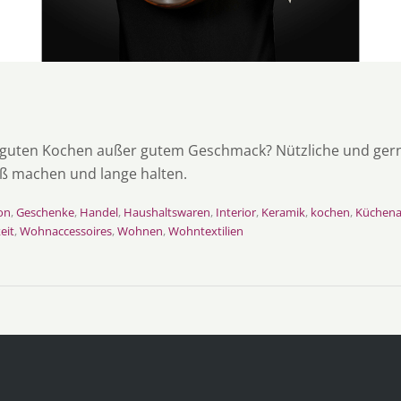
guten Kochen außer gutem Geschmack? Nützliche und ger
aß machen und lange halten.
on
,
Geschenke
,
Handel
,
Haushaltswaren
,
Interior
,
Keramik
,
kochen
,
Küchena
eit
,
Wohnaccessoires
,
Wohnen
,
Wohntextilien