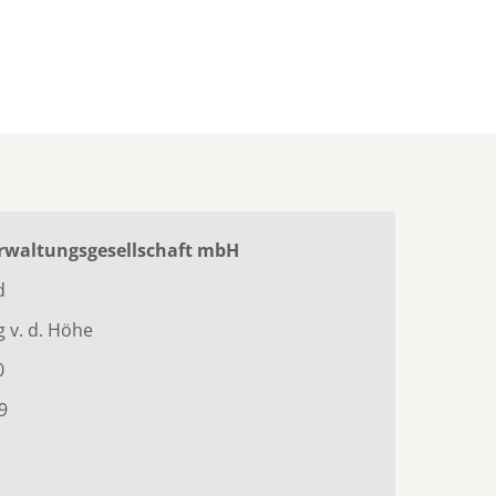
rwaltungsgesellschaft mbH
ad
 v. d. Höhe
0
09