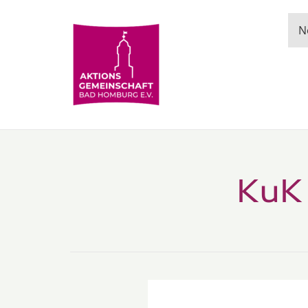
N
KuK