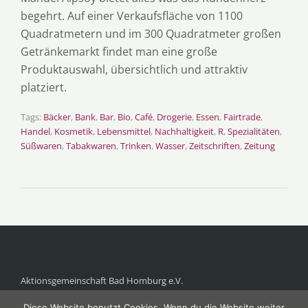
begehrt. Auf einer Verkaufsfläche von 1100
Quadratmetern und im 300 Quadratmeter großen
Getränkemarkt findet man eine große
Produktauswahl, übersichtlich und attraktiv
platziert.
Tags:
Bäcker
,
Bank
,
Bar
,
Bio
,
Café
,
Drogerie
,
Essen
,
Fairtrade
,
Handel
,
Kosmetik
,
Lebensmittel
,
Nachhaltigkeit
,
R
,
Spezialitäten
,
Süßwaren
,
Tabakwaren
,
Trinken
,
Wasser
,
Zeitschriften
,
Zeitung
Aktionsgemeinschaft Bad Homburg e.V.
Postfach 1118
Diese Website benutzt Cookies. Wenn du die Website weiter