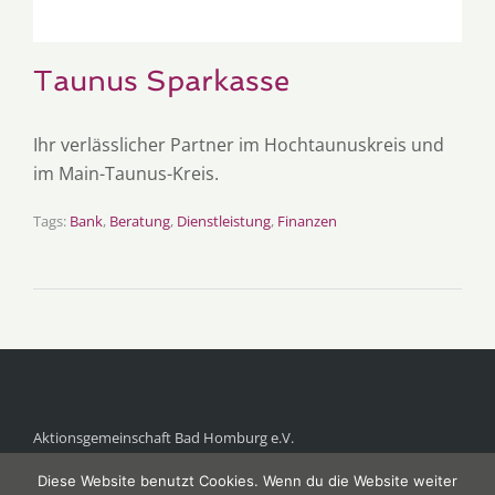
Taunus Sparkasse
Ihr verlässlicher Partner im Hochtaunuskreis und
im Main-Taunus-Kreis.
Tags:
Bank
,
Beratung
,
Dienstleistung
,
Finanzen
Aktionsgemeinschaft Bad Homburg e.V.
Postfach 1118
Diese Website benutzt Cookies. Wenn du die Website weiter
61281 Bad Homburg v.d.Höhe