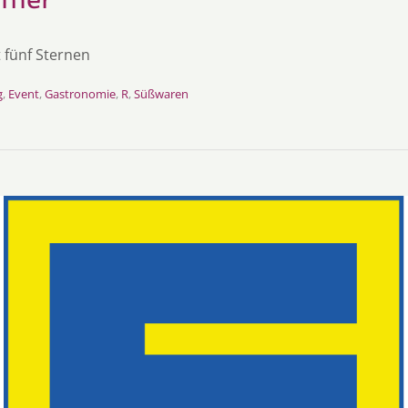
 fünf Sternen
g
,
Event
,
Gastronomie
,
R
,
Süßwaren