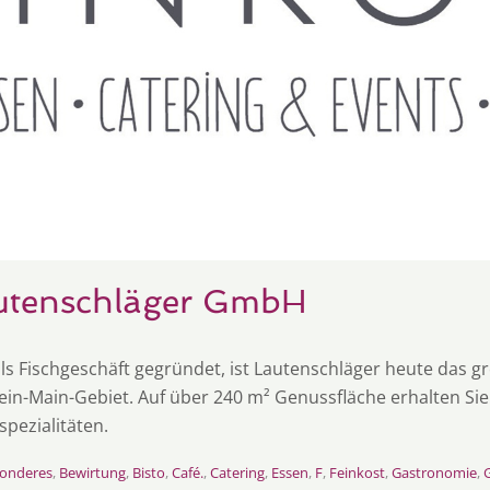
autenschläger GmbH
s Fischgeschäft gegründet, ist Lautenschläger heute das gr
in-Main-Gebiet. Auf über 240 m² Genussfläche erhalten Sie be
spezialitäten.
onderes
,
Bewirtung
,
Bisto
,
Café.
,
Catering
,
Essen
,
F
,
Feinkost
,
Gastronomie
,