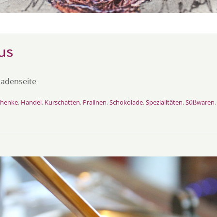
us
adenseite
chenke
,
Handel
,
Kurschatten
,
Pralinen
,
Schokolade
,
Spezialitäten
,
Süßwaren