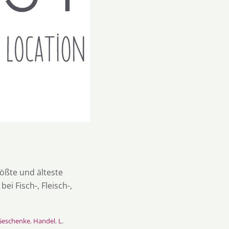
ößte und älteste
i Fisch-, Fleisch-,
Geschenke
,
Handel
,
L
,