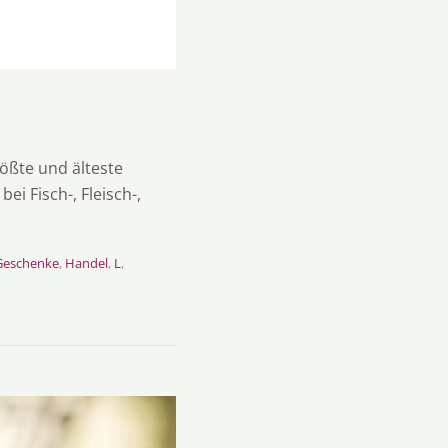
ößte und älteste
i Fisch-, Fleisch-,
Geschenke
,
Handel
,
L
,