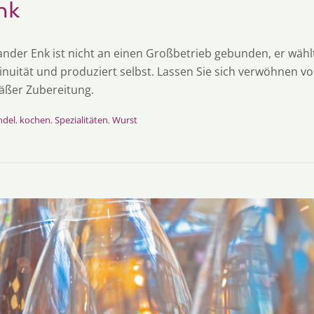
nk
ander Enk ist nicht an einen Großbetrieb gebunden, er wählt
nuität und produziert selbst. Lassen Sie sich verwöhnen vo
ßer Zubereitung.
ndel
,
kochen
,
Spezialitäten
,
Wurst