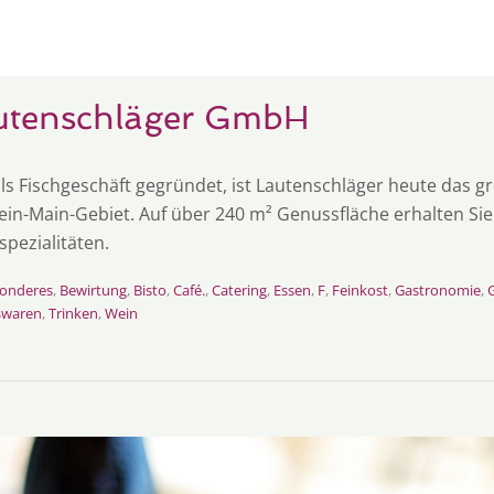
autenschläger GmbH
s Fischgeschäft gegründet, ist Lautenschläger heute das gr
in-Main-Gebiet. Auf über 240 m² Genussfläche erhalten Sie be
spezialitäten.
onderes
,
Bewirtung
,
Bisto
,
Café.
,
Catering
,
Essen
,
F
,
Feinkost
,
Gastronomie
,
ßwaren
,
Trinken
,
Wein