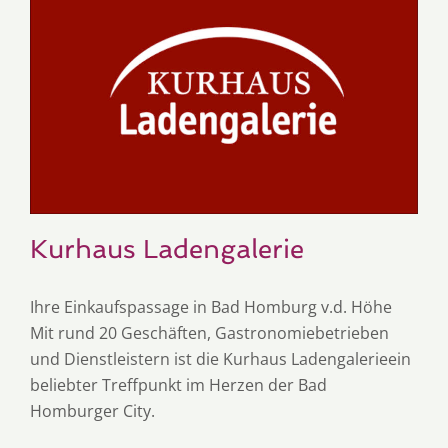
Kurhaus Ladengalerie
Ihre Einkaufspassage in Bad Homburg v.d. Höhe
Mit rund 20 Geschäften, Gastronomiebetrieben
und Dienstleistern ist die Kurhaus Ladengalerieein
beliebter Treffpunkt im Herzen der Bad
Homburger City.