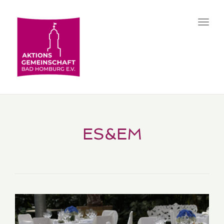
Toggl
navig
ES&EM