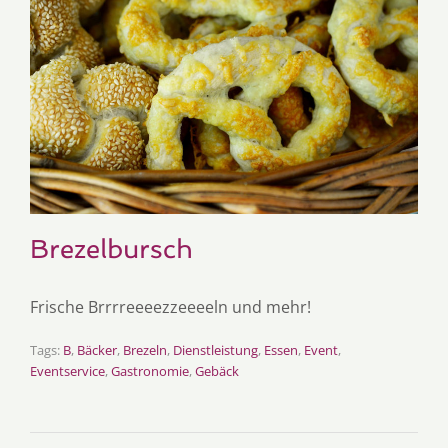
Brezelbursch
Frische Brrrreeeezzeeeeln und mehr!
Tags:
B
,
Bäcker
,
Brezeln
,
Dienstleistung
,
Essen
,
Event
,
Eventservice
,
Gastronomie
,
Gebäck