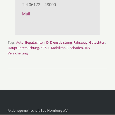
Tel 06172 – 48000
Mail
Tags:
Auto
,
Begutachten
,
D
,
Dienstleistung
,
Fahrzeug
,
Gutachten
,
Hauptuntersuchung
,
KFZ
,
L
,
Mobilität
,
S
,
Schaden
,
TüV
,
Versicherung
Aktionsgemeinschaft Bad Homburg e.V.