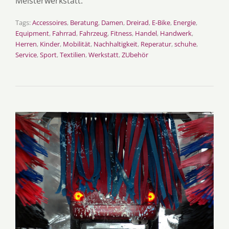
Meisterwerkstatt.
Tags:
Accessoires
,
Beratung
,
Damen
,
Dreirad
,
E-Bike
,
Energie
,
Equipment
,
Fahrrad
,
Fahrzeug
,
Fitness
,
Handel
,
Handwerk
,
Herren
,
Kinder
,
Mobilität
,
Nachhaltigkeit
,
Reperatur
,
schuhe
,
Service
,
Sport
,
Textilien
,
Werkstatt
,
ZUbehör