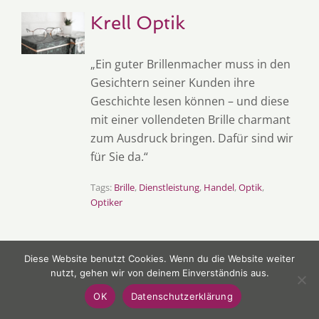
Krell Optik
„Ein guter Brillenmacher muss in den
Gesichtern seiner Kunden ihre
Geschichte lesen können – und diese
mit einer vollendeten Brille charmant
zum Ausdruck bringen. Dafür sind wir
für Sie da.“
Tags:
Brille
,
Dienstleistung
,
Handel
,
Optik
,
Optiker
Diese Website benutzt Cookies. Wenn du die Website weiter
nutzt, gehen wir von deinem Einverständnis aus.
Kur-Royal Aktiv
OK
Datenschutzerklärung