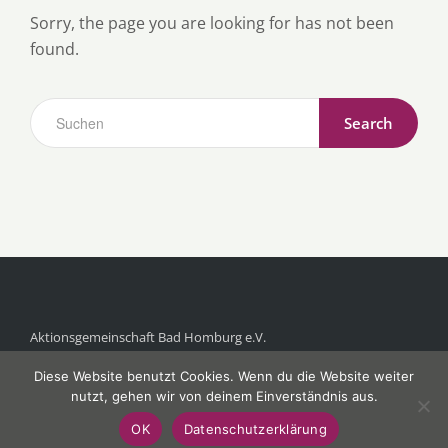
Sorry, the page you are looking for has not been
found.
Search
Aktionsgemeinschaft Bad Homburg e.V.
Postfach 1118
Diese Website benutzt Cookies. Wenn du die Website weiter
61281 Bad Homburg v.d.Höhe
nutzt, gehen wir von deinem Einverständnis aus.
OK
Datenschutzerklärung