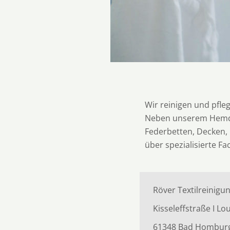
Wir reinigen und pfle
Neben unserem Hemden
Federbetten, Decken, 
über spezialisierte Fa
Röver Textilreinigu
Kisseleffstraße I L
61348 Bad Hombur