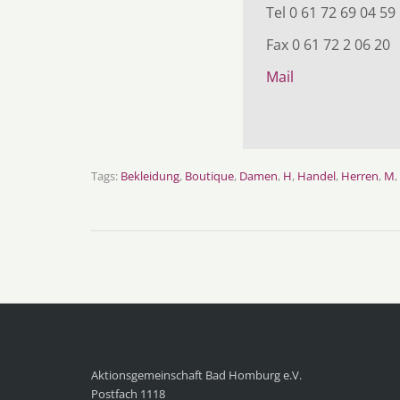
Tel 0 61 72 69 04 59
Fax 0 61 72 2 06 20
Mail
Tags:
Bekleidung
,
Boutique
,
Damen
,
H
,
Handel
,
Herren
,
M
,
Aktionsgemeinschaft Bad Homburg e.V.
Postfach 1118