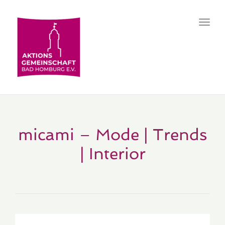
Toggl
navig
micami – Mode | Trends
| Interior