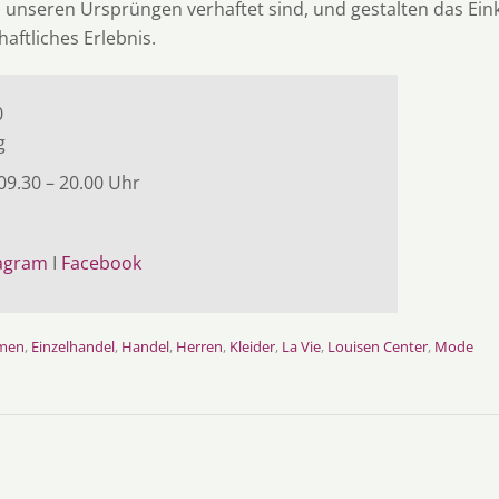
in unseren Ursprüngen verhaftet sind, und gestalten das Ein
haftliches Erlebnis.
0
g
9.30 – 20.00 Uhr
tagram
I
Facebook
men
,
Einzelhandel
,
Handel
,
Herren
,
Kleider
,
La Vie
,
Louisen Center
,
Mode