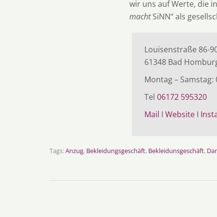
wir uns auf Werte, die 
macht
SiNN“ als gesellsc
Louisenstraße 86-9
61348 Bad Hombur
Montag – Samstag: 0
Tel
06172 595320
Mail
I
Website
I
Ins
Tags:
Anzug
,
Bekleidungsgeschäft
,
Bekleidunsgeschäft
,
Da