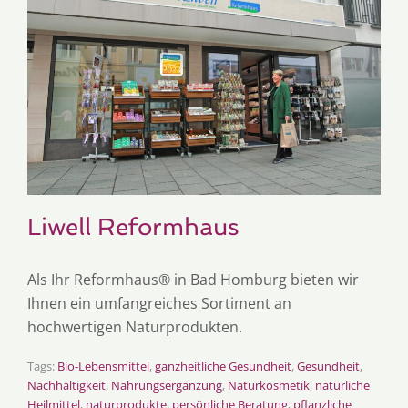
Liwell Reformhaus
Als Ihr Reformhaus® in Bad Homburg bieten wir
Ihnen ein umfangreiches Sortiment an
hochwertigen Naturprodukten.
Tags:
Bio-Lebensmittel
,
ganzheitliche Gesundheit
,
Gesundheit
,
Nachhaltigkeit
,
Nahrungsergänzung
,
Naturkosmetik
,
natürliche
Heilmittel
,
naturprodukte
,
persönliche Beratung
,
pflanzliche