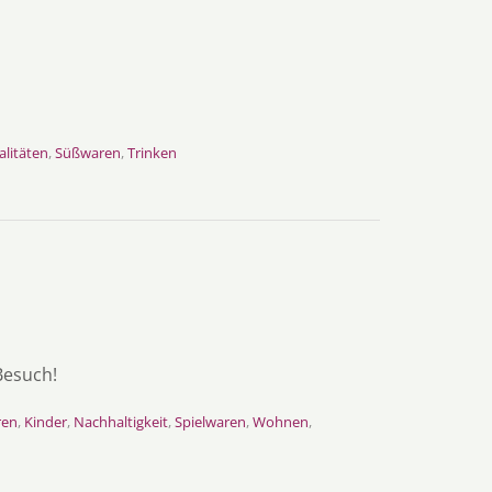
alitäten
,
Süßwaren
,
Trinken
Besuch!
ren
,
Kinder
,
Nachhaltigkeit
,
Spielwaren
,
Wohnen
,