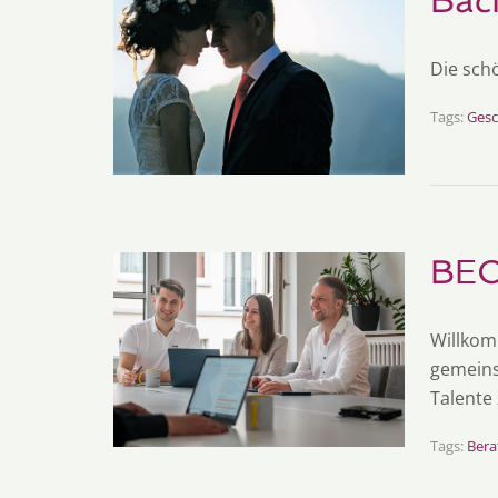
Bac
Die sch
Tags:
Ges
BE
Willkom
gemeins
Talente
Tags:
Bera