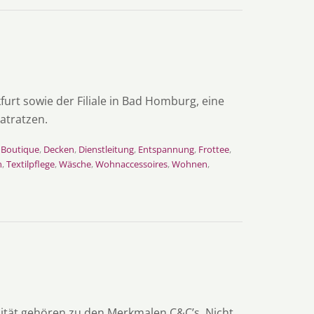
urt sowie der Filiale in Bad Homburg, eine
atratzen.
,
Boutique
,
Decken
,
Dienstleitung
,
Entspannung
,
Frottee
,
n
,
Textilpflege
,
Wäsche
,
Wohnaccessoires
,
Wohnen
,
ität gehören zu den Merkmalen C&C’s. Nicht