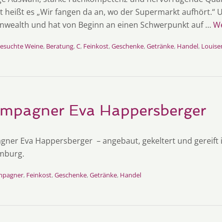
 heißt es „Wir fangen da an, wo der Supermarkt aufhört.“ U
ealth und hat von Beginn an einen Schwerpunkt auf …
We
esuchte Weine
,
Beratung
,
C
,
Feinkost
,
Geschenke
,
Getränke
,
Handel
,
Louise
mpagner Eva Happersberger
ner Eva Happersberger – angebaut, gekeltert und gereift i
mburg.
mpagner
,
Feinkost
,
Geschenke
,
Getränke
,
Handel