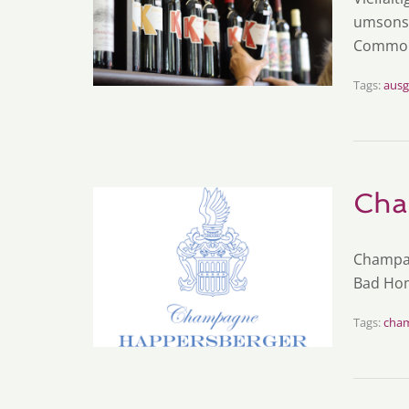
umsonst
Commonw
Tags:
ausg
Cha
Champag
Bad Ho
Tags:
cha