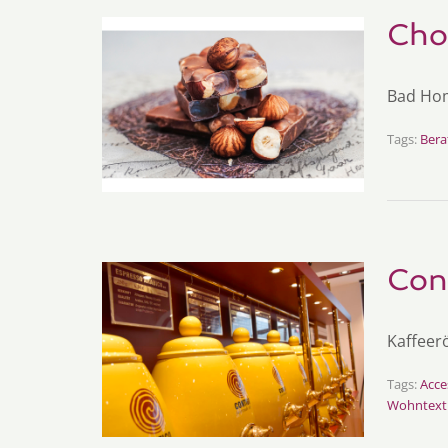
Cho
Bad Hom
Tags:
Bera
Con
Kaffeerö
Tags:
Acce
Wohntexti