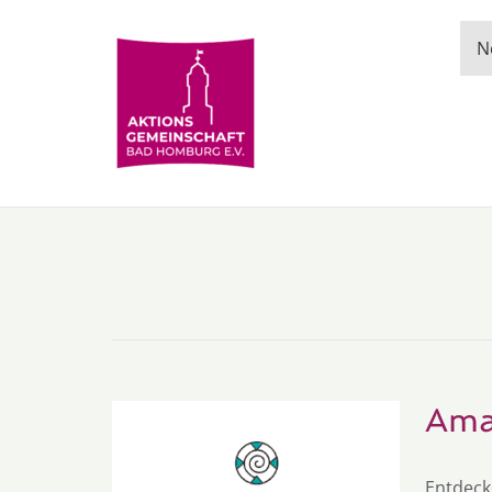
N
Ama
Entdeck