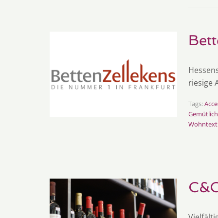
Bett
Hessens
riesige
Tags:
Acce
Gemütlich
Wohntexti
C&C
Vielfäl