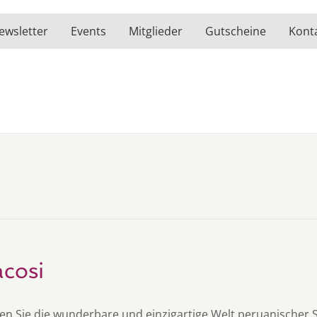
ewsletter
Events
Mitglieder
Gutscheine
Kont
cosi
en Sie die wunderbare und einzigartige Welt peruanischer 