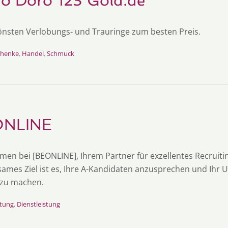
io Doro 123 Gold.de
önsten Verlobungs- und Trauringe zum besten Preis.
chenke
,
Handel
,
Schmuck
ONLINE
men bei [BEONLINE], Ihrem Partner für exzellentes Recruit
ames Ziel ist es, Ihre A-Kandidaten anzusprechen und Ihr
 zu machen.
tung
,
Dienstleistung