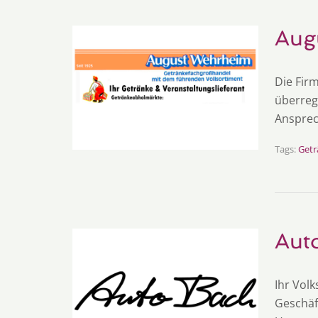
Aug
Die Fir
überreg
Ansprec
Tags:
Getr
Aut
Ihr Vol
Geschäft