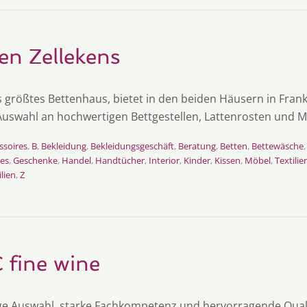
en Zellekens
 größtes Bettenhaus, bietet in den beiden Häusern in Frankf
 Auswahl an hochwertigen Bettgestellen, Lattenrosten und M
ssoires
,
B
,
Bekleidung
,
Bekleidungsgeschäft
,
Beratung
,
Betten
,
Bettewäsche
es
,
Geschenke
,
Handel
,
Handtücher
,
Interior
,
Kinder
,
Kissen
,
Möbel
,
Textilie
lien
,
Z
 fine wine
tige Auswahl, starke Fachkompetenz und hervorragende Qual